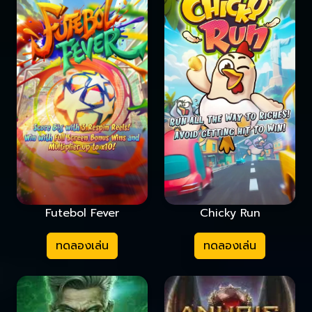
Futebol Fever
Chicky Run
ทดลองเล่น
ทดลองเล่น