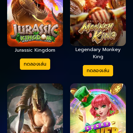
Legendary Monkey
Jurassic Kingdom
King
ทดลองเล่น
ทดลองเล่น