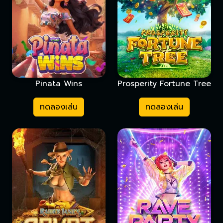
Pinata Wins
Prosperity Fortune Tree
ทดลองเล่น
ทดลองเล่น