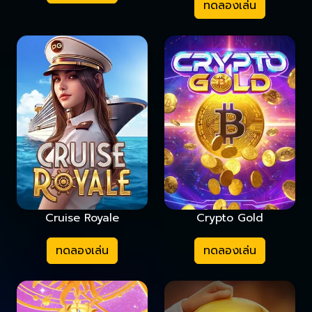
ทดลองเล่น
Cruise Royale
Crypto Gold
ทดลองเล่น
ทดลองเล่น