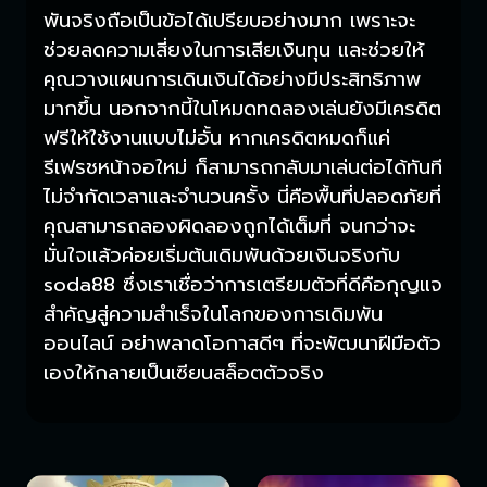
พันจริงถือเป็นข้อได้เปรียบอย่างมาก เพราะจะ
ช่วยลดความเสี่ยงในการเสียเงินทุน และช่วยให้
คุณวางแผนการเดินเงินได้อย่างมีประสิทธิภาพ
มากขึ้น นอกจากนี้ในโหมดทดลองเล่นยังมีเครดิต
ฟรีให้ใช้งานแบบไม่อั้น หากเครดิตหมดก็แค่
รีเฟรชหน้าจอใหม่ ก็สามารถกลับมาเล่นต่อได้ทันที
ไม่จำกัดเวลาและจำนวนครั้ง นี่คือพื้นที่ปลอดภัยที่
คุณสามารถลองผิดลองถูกได้เต็มที่ จนกว่าจะ
มั่นใจแล้วค่อยเริ่มต้นเดิมพันด้วยเงินจริงกับ
soda88 ซึ่งเราเชื่อว่าการเตรียมตัวที่ดีคือกุญแจ
สำคัญสู่ความสำเร็จในโลกของการเดิมพัน
ออนไลน์ อย่าพลาดโอกาสดีๆ ที่จะพัฒนาฝีมือตัว
เองให้กลายเป็นเซียนสล็อตตัวจริง