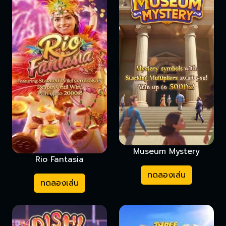
Museum Mystery
Rio Fantasia
ทดลองเล่น
ทดลองเล่น