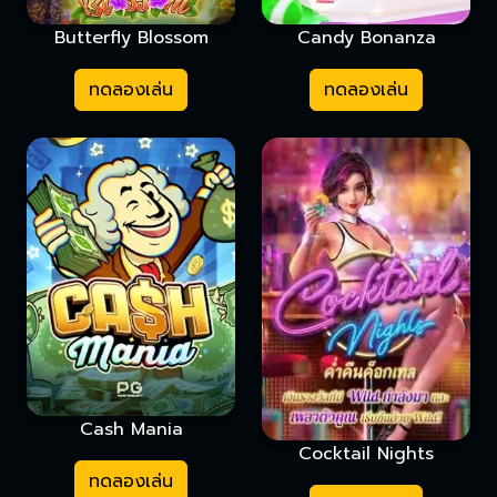
Butterfly Blossom
Candy Bonanza
ทดลองเล่น
ทดลองเล่น
Cash Mania
Cocktail Nights
ทดลองเล่น