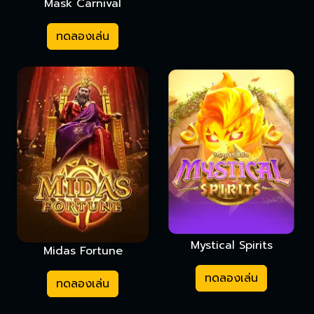
Mask Carnival
ทดลองเล่น
Mystical Spirits
Midas Fortune
ทดลองเล่น
ทดลองเล่น