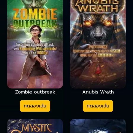
Zombie outbreak
Anubis Wrath
ทดลองเล่น
ทดลองเล่น