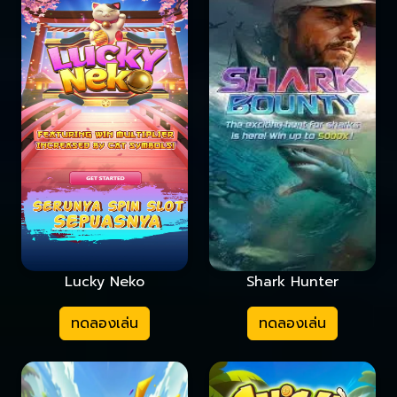
Lucky Neko
Shark Hunter
ทดลองเล่น
ทดลองเล่น