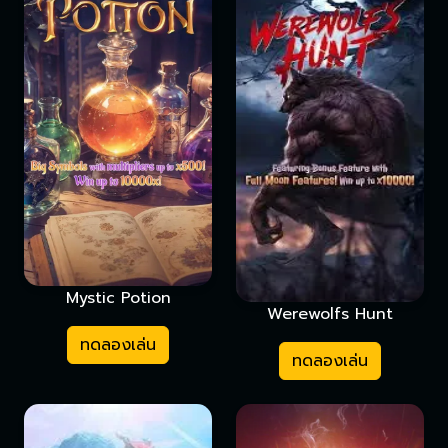
Mystic Potion
Werewolfs Hunt
ทดลองเล่น
ทดลองเล่น