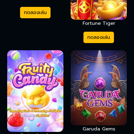
ทดลองเล่น
Fortune Tiger
ทดลองเล่น
Garuda Gems