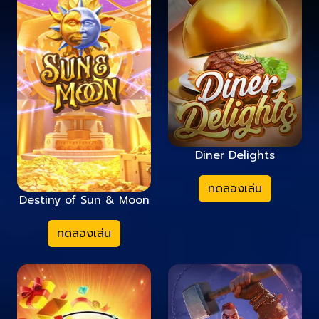
Diner Delights
ทดลองเล่น
Destiny of Sun & Moon
ทดลองเล่น