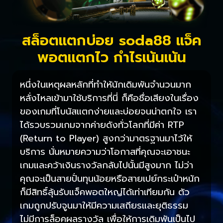
สล็อตแตกบ่อย soda88 แจ็ค
พอตแตกไว กำไรเน้นเน้น
หนึ่งในเหตุผลหลักที่ทำให้นักเดิมพันจำนวนมาก
หลั่งไหลเข้ามาใช้บริการที่นี่ ก็คือชื่อเสียงในเรื่อง
ของเกมที่โบนัสแตกง่ายและบ่อยจนน่าตกใจ เรา
ได้รวบรวมเกมจากค่ายดังทั่วโลกที่มีค่า RTP
(Return to Player) สูงกว่ามาตรฐานมาไว้ให้
บริการ นั่นหมายความว่าโอกาสที่คุณจะเอาชนะ
เกมและคว้าเงินรางวัลกลับไปนั้นมีสูงมาก ไม่ว่า
คุณจะเป็นสายปั่นทุนน้อยหรือสายเปย์กระเป๋าหนัก
ก็มีสิทธิ์ลุ้นรับแจ็คพอตใหญ่ได้เท่าเทียมกัน ตัว
เกมถูกปรับจูนมาให้มีความเสถียรและยุติธรรม
ไม่มีการล็อคผลรางวัล เพื่อให้การเดิมพันเป็นไป