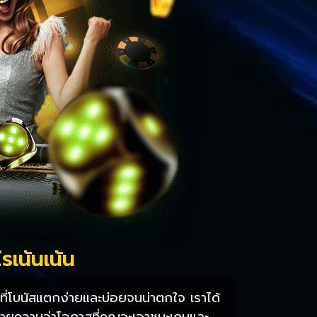
เน้นเน้น
เกมที่โบนัสแตกง่ายและบ่อยจนน่าตกใจ เราได้