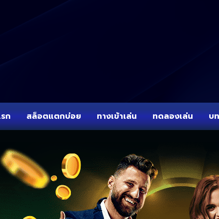
แรก
สล็อตแตกบ่อย
ทางเข้าเล่น
ทดลองเล่น
บท