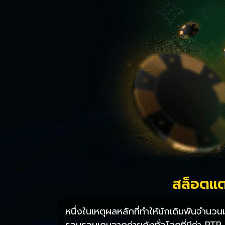
สล็อตแต
หนึ่งในเหตุผลหลักที่ทำให้นักเดิมพันจำนวนม