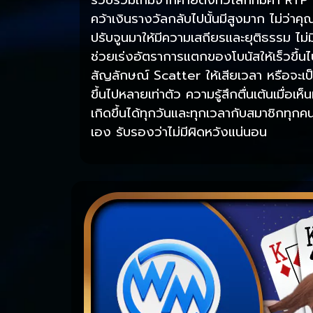
รวบรวมเกมจากค่ายดังทั่วโลกที่มีค่า RTP
คว้าเงินรางวัลกลับไปนั้นมีสูงมาก ไม่ว่าคุ
ปรับจูนมาให้มีความเสถียรและยุติธรรม ไม่ม
ช่วยเร่งอัตราการแตกของโบนัสให้เร็วขึ้นไปอี
สัญลักษณ์ Scatter ให้เสียเวลา หรือจะเป็น
ขึ้นไปหลายเท่าตัว ความรู้สึกตื่นเต้นเมื่อเห
เกิดขึ้นได้ทุกวันและทุกเวลากับสมาชิกทุก
เอง รับรองว่าไม่มีผิดหวังแน่นอน